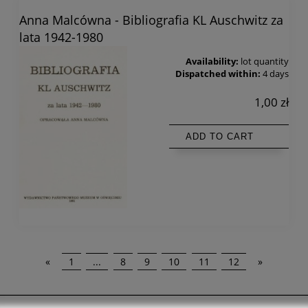
Anna Malcówna - Bibliografia KL Auschwitz za
lata 1942-1980
Availability:
lot quantity
Dispatched within:
4 days
1,00 zł
ADD TO CART
«
1
...
8
9
10
11
12
»