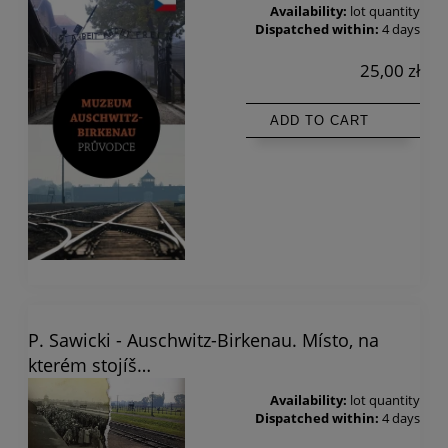
Availability:
lot quantity
Dispatched within:
4 days
25,00 zł
ADD TO CART
P. Sawicki - Auschwitz-Birkenau. Místo, na
kterém stojíš…
Availability:
lot quantity
Dispatched within:
4 days