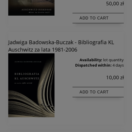
50,00 zł
ADD TO CART
Jadwiga Badowska-Buczak - Bibliografia KL
Auschwitz za lata 1981-2006
Availability:
lot quantity
Dispatched within:
4 days
10,00 zł
ADD TO CART