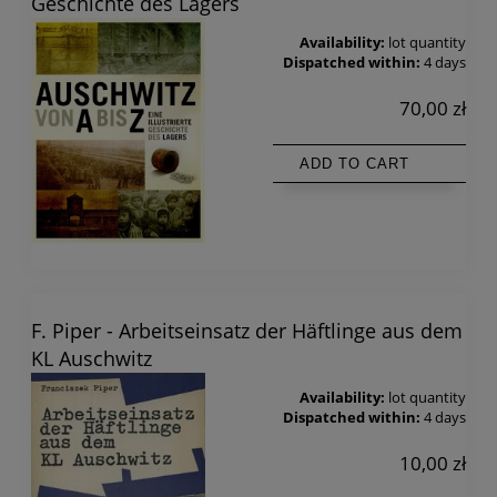
Geschichte des Lagers
Availability:
lot quantity
Dispatched within:
4 days
70,00 zł
ADD TO CART
F. Piper - Arbeitseinsatz der Häftlinge aus dem
KL Auschwitz
Availability:
lot quantity
Dispatched within:
4 days
10,00 zł