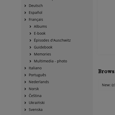
Deutsch
Español
Français
Albums
E-book
Épisodes d'Auschwitz
Guidebook
Memories
Multimedia - photo
Italiano
Brows
Português
Nederlands
New: (c
Norsk
Čeština
Ukraiński
Svenska