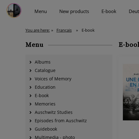
Menu
New products
E-book
Deut
more
You are here:
»
Français
»
E-book
Menu
E-boo
Albums
Catalogue
Voices of Memory
Education
E-book
Memories
Auschwitz Studies
Episodes from Auschwitz
Guidebook
Multimedia - photo