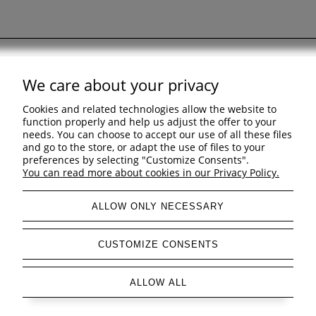
We care about your privacy
Support
Cookies and related technologies allow the website to
Shopping & delivery
function properly and help us adjust the offer to your
needs. You can choose to accept our use of all these files
and go to the store, or adapt the use of files to your
Company
preferences by selecting "Customize Consents".
You can read more about cookies in our Privacy Policy.
ALLOW ONLY NECESSARY
view full version of the site
CUSTOMIZE CONSENTS
Sklep internetowy Shoper Premium
ALLOW ALL