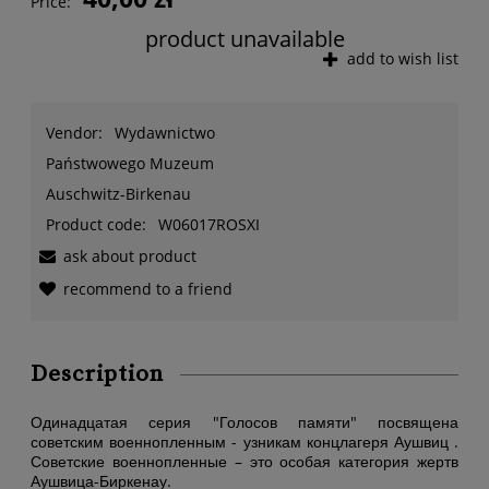
Price:
product unavailable
add to wish list
Vendor:
Wydawnictwo
Państwowego Muzeum
Auschwitz-Birkenau
Product code:
W06017ROSXI
ask about product
recommend to a friend
Description
Одинадцатая серия "Голосов памяти" посвящена
советским военнопленным - узникам концлагеря Аушвиц .
Советские военнопленные – это особая категория жертв
Аушвица-Биркенау.