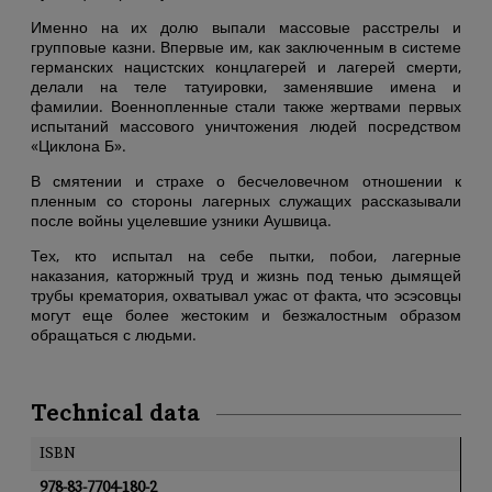
Именно на их долю выпали массовые расстрелы и
групповые казни. Впервые им, как заключенным в системе
германских нацистских концлагерей и лагерей смерти,
делали на теле татуировки, заменявшие имена и
фамилии. Военнопленные стали также жертвами первых
испытаний массового уничтожения людей посредством
«Циклона Б».
В смятении и страхе о бесчеловечном отношении к
пленным со стороны лагерных служащих рассказывали
после войны уцелевшие узники Аушвица.
Тех, кто испытал на себе пытки, побои, лагерные
наказания, каторжный труд и жизнь под тенью дымящей
трубы крематория, охватывал ужас от факта, что эсэсовцы
могут еще более жестоким и безжалостным образом
обращаться с людьми.
Technical data
ISBN
978-83-7704-180-2