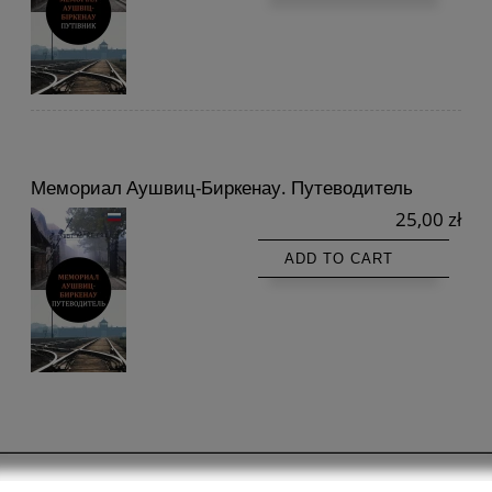
Мемoриал Аушвиц-Биркенау. Путеводитель
25,00 zł
ADD TO CART