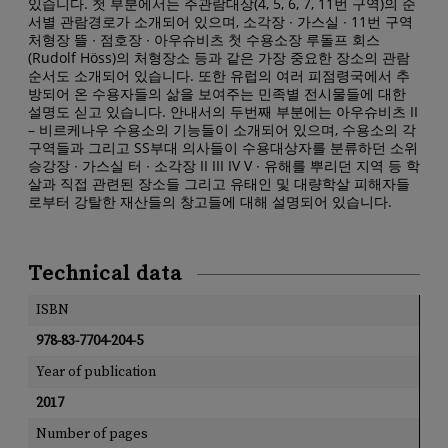
있습니다. 첫 부분에서는 주관람대상(4, 5, 6, 7, 11번 구역)의 순
서별 관람경로가 소개되어 있으며, 소각장 ∙ 가스실 ∙ 11번 구역
처형장 뜰 ∙ 점호장 ∙ 아우슈비츠 첫 수용소장 루돌프 회스
(Rudolf Höss)의 처형장소 등과 같은 가장 중요한 장소의 관람
순서도 소개되어 있습니다. 또한 유럽의 여러 피점령국에서 추
방되어 온 수용자들의 삶을 보여주는 민족별 전시물들에 대한
설명도 싣고 있습니다. 안내서의 두번째 부분에는 아우슈비츠 II
– 비르케나우 수용소의 기능들이 소개되어 있으며, 수용소의 각
구역들과 그리고 SS부대 의사들이 수용대상자를 분류하던 소위
승강장 ∙ 가스실 터 ∙ 소각장 II III IV V ∙ 유해를 뿌리던 지역 등 학
살과 직접 관련된 장소들 그리고 유태인 및 대량학살 피해자들
로부터 강탈한 재산들의 창고들에 대해 설명되어 있습니다.
Technical data
ISBN
978-83-7704-204-5
Year of publication
2017
Number of pages