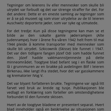
Tegninger om leierens liv eller mennesker som skulle bli
utrydet var forbudt og det var strenge straffer for det. For
det andere: Dette er en eneste samling av tegninger som
er å se på museet og som viser utrydelse av de til leieren
Auschwitz deporterte jøder, som var syke og utmatede.
For det tredje: Kun på disse tegningene kan man se et
bilde av den sokalte gamle jøderrampen (Alte
Judenrampe), hvor i årene fra våren 1942 helt frem til mai
1944 pleide å komme transporter med mennesker som
skulle bli utrydet. Szkicownik (Skisse) ble funnet i 1947.
Det var den tidligere fangen Józef Odi som hadde funnet
den. Józef hadde vaktmannstjenneste på dette
minneområdet. Toogtyve blad befant seg i en flaske som
lå i grunnmuren av en brakke på avdelingen BIIf i leieren
Birkenau, ikke langt ifra stedet, hvor det var gasskammere
og krematorier IVog V.
Det var blyant forfatteren brukte. Tegningene var også litt
farvet ved bruk av kreide og tusje. Publikasjonen ble
vedlagt en forklæring som forteller om omstendighetene
forbundet til den funnete skissen.
Hvert av de toogtyve bladene er presentert separat. Hvert
blad inneholder også en beskrivelse av situasjonen som