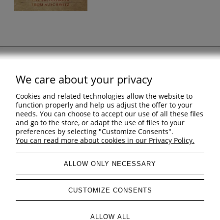
We care about your privacy
Support
Cookies and related technologies allow the website to
Shopping & delivery
function properly and help us adjust the offer to your
needs. You can choose to accept our use of all these files
and go to the store, or adapt the use of files to your
Company
preferences by selecting "Customize Consents".
You can read more about cookies in our Privacy Policy.
ALLOW ONLY NECESSARY
view full version of the site
CUSTOMIZE CONSENTS
Sklep internetowy Shoper Premium
ALLOW ALL